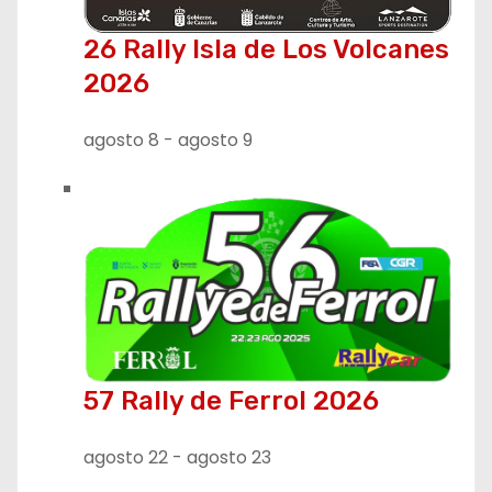
ó
26 Rally Isla de Los Volcanes
n
2026
d
agosto 8
-
agosto 9
e
e
n
t
r
a
57 Rally de Ferrol 2026
d
agosto 22
-
agosto 23
a