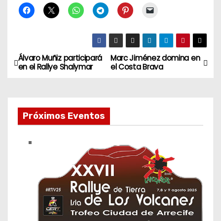
Álvaro Muñiz participará
Marc Jiménez domina en
N
en el Rallye Shalymar
el Costa Brava
a
v
Próximos Eventos
e
g
a
c
i