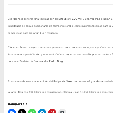
Los lucenses correrán una vez más con su
Mitsubishi EVO VIII
y una vez más lo harán 
importancia de cara a posicionarse de forma inmejorable como máximos favoritos para la vict
competitivos para lograr un buen resultado.
“Correr en Narón siempre es especial, porque es como correr en casa y nos gustaría conseg
le haría una especial ilusión ganar aquí. Sabemos que no será sencillo, porque vuelve a hab
podium al final del día”
comentaba
Pedro Burgo
.
El esquema de esta nueva edición del
Rallye de Narón
no presentará grandes novedades,
la tarde. Con casi 100 kilómetros complicados, el tramo D con 16,650 kilómetros será el má
Compartelo: