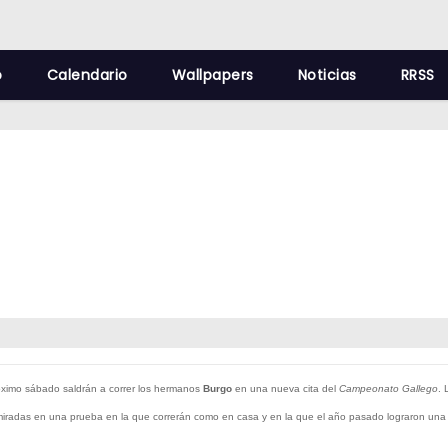
o
Calendario
Wallpapers
Noticias
RRSS
róximo sábado saldrán a correr los hermanos
Burgo
en una nueva cita del
Campeonato Gallego
. 
iradas en una prueba en la que correrán como en casa y en la que el año pasado lograron una v