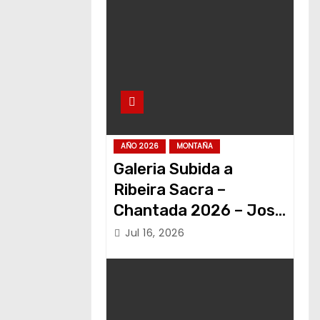
AÑO 2026
MONTAÑA
Galeria Subida a
Ribeira Sacra –
Chantada 2026 – Jose
Alvariño
Jul 16, 2026