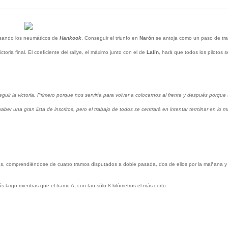
usando los neumáticos de
Hankook
. Conseguir el triunfo en
Narón
se antoja como un paso de tr
oria final. El coeficiente del rallye, el máximo junto con el de
Lalín
, hará que todos los pilotos
uir la victoria. Primero porque nos serviría para volver a colocarnos al frente y después porque
er una gran lista de inscritos, pero el trabajo de todos se centrará en intentar terminar en lo m
 comprendiéndose de cuatro tramos disputados a doble pasada, dos de ellos por la mañana y l
s largo mientras que el tramo A, con tan sólo 8 kilómetros el más corto.