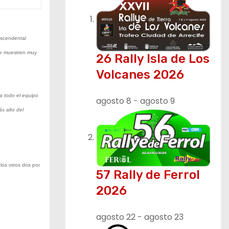
ascendental
 se muestren muy
26 Rally Isla de Los
Volcanes 2026
 a todo el equipo
agosto 8
-
agosto 9
ás alto del
os otros dos por
57 Rally de Ferrol
2026
agosto 22
-
agosto 23