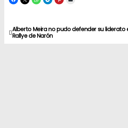
Alberto Meira no pudo defender su liderato 
N
Rallye de Narón
a
v
e
g
a
c
i
ó