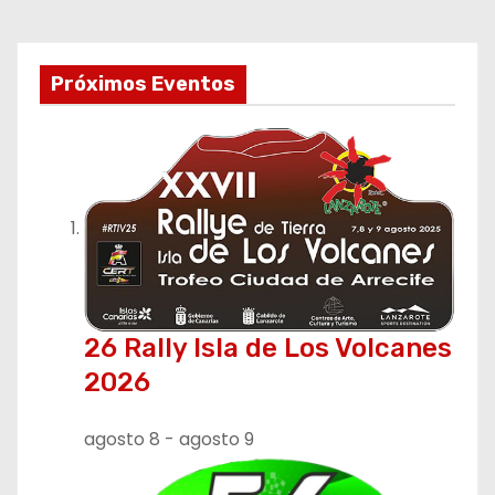
v
e
Próximos Eventos
g
a
c
i
ó
26 Rally Isla de Los Volcanes
n
2026
d
agosto 8
-
agosto 9
e