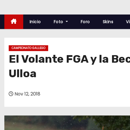
o
Inicio
Foto
Foro
Skins
V
CAMPEONATO GALLEGO
El Volante FGA y la Be
Ulloa
Nov 12, 2018