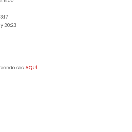
as 8:00
3:17
y 20:23
ciendo clic
AQUÍ
.