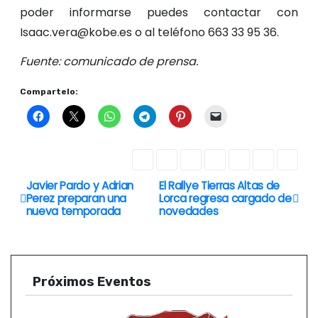
poder informarse puedes contactar con
Isaac.vera@kobe.es o al teléfono 663 33 95 36.
Fuente: comunicado de prensa.
Compartelo:
Javier Pardo y Adrian
El Rallye Tierras Altas de
N
Perez preparan una
Lorca regresa cargado de
nueva temporada
novedades
a
v
e
Próximos Eventos
g