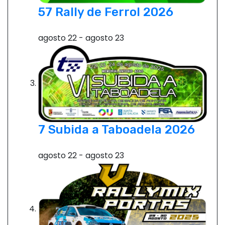
r
57 Rally de Ferrol 2026
a
agosto 22
-
agosto 23
d
a
s
7 Subida a Taboadela 2026
agosto 22
-
agosto 23