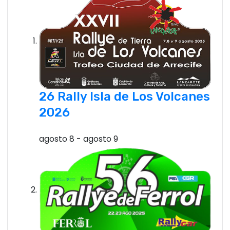
a
c
i
ó
26 Rally Isla de Los Volcanes
n
2026
d
agosto 8
-
agosto 9
e
e
n
t