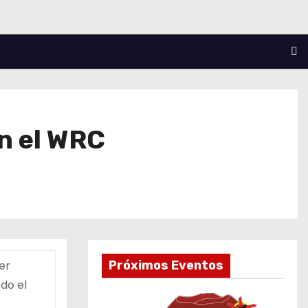
n el WRC
er
Próximos Eventos
do el