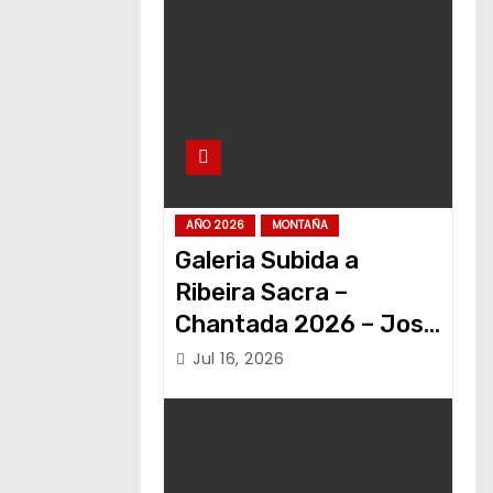
AÑO 2026
MONTAÑA
Galeria Subida a
Ribeira Sacra –
Chantada 2026 – Jose
Alvariño
Jul 16, 2026