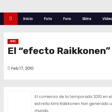
o
Inicio
Foto
Foro
Skins
Vide
WRC
El “efecto Raikkonen”
Feb 17, 2010
El comienzo de la temporada 2010 en el
estrella Kimi Raikkonen han generado u
mundo.