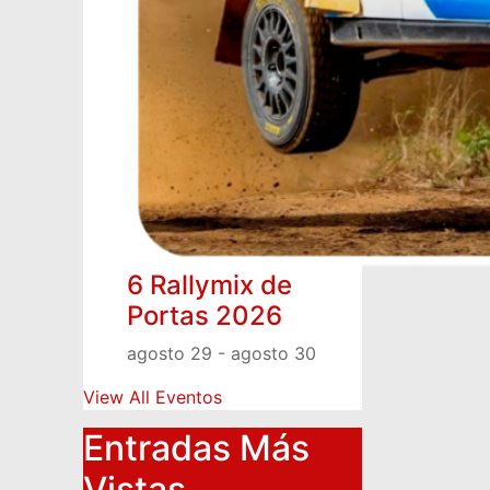
6 Rallymix de
Portas 2026
agosto 29
-
agosto 30
View All Eventos
Entradas Más
Vistas