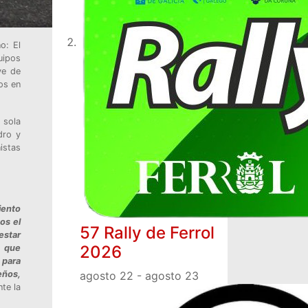
o: El
uipos
ye de
os en
 sola
dro y
istas
iento
os el
57 Rally de Ferrol
estar
2026
e que
 para
eños,
agosto 22
-
agosto 23
te la