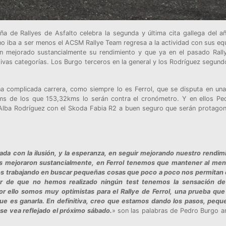
 de Rallyes de Asfalto celebra la segunda y última cita gallega del añ
 no iba a ser menos el ACSM Rallye Team regresa a la actividad con sus eq
 mejorado sustancialmente su rendimiento y que ya en el pasado Rall
vas categorías. Los Burgo terceros en la general y los Rodríguez segund
una complicada carrera, como siempre lo es Ferrol, que se disputa en una
kms de los que 153,32kms lo serán contra el cronómetro. Y en ellos Pe
lba Rodríguez con el Skoda Fabia R2 a buen seguro que serán protagon
ada con la ilusión, y la esperanza, en seguir mejorando nuestro rendim
as mejoraron sustancialmente, en Ferrol tenemos que mantener al men
os trabajando en buscar pequeñas cosas que poco a poco nos permitan 
ar de que no hemos realizado ningún test tenemos la sensación d
 ello somos muy optimistas para el Rallye de Ferrol, una prueba que
e es ganarla. En definitiva, creo que estamos dando los pasos, pequ
se vea reflejado el próximo sábado.
» son las palabras de Pedro Burgo an