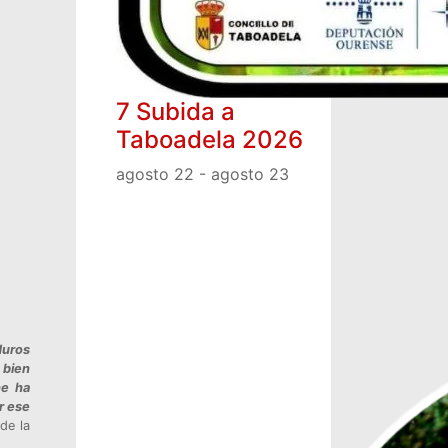
7 Subida a
Taboadela 2026
agosto 22
-
agosto 23
duros
 bien
he ha
r ese
de la