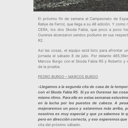
El próximo fin de semana el Campeonato de España
Rallye de Ferrol, que llega a su 48 edición. Y como
CERA, los dos Skoda Fabia, que poco a poco han
Ourense alcanzaron sendos podiums en sus respecti
R2.
Así las cosas, el equipo está listo para afrontar 
jornada el sábado 8 de julio. Por delante 465,16
Marcos Burgo con el Skoda Fabia R5 y Roberto y A
de la prueba.
PEDRO BURGO – MARCOS BURGO
«
Llegamos a la segunda cita de casa de la tempor
con el Skoda Fabia R5. Si ya en Ourense las cos
mismo ritmo. Para ello en estas semanas estuvim
en la lucha por los puestos de cabeza. A pes
mejoraremos un poco y estaremos más arriba, por
nosotros es muy especial y que ya sabemos lo qu
pero en dirección correcta, y eso esperemos que 
cita del próximo sábado.