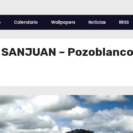
o
Calendario
Wallpapers
Noticias
RRSS
 SANJUAN – Pozoblanc