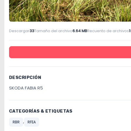
Descargar
33
Tamaño del archivo
6.64 MB
Recuento de archivos
1
DESCRIPCIÓN
SKODA FABIA R5
CATEGORÍAS & ETIQUETAS
,
RBR
RFEA