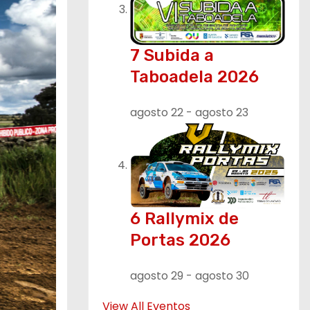
7 Subida a
Taboadela 2026
agosto 22
-
agosto 23
6 Rallymix de
Portas 2026
agosto 29
-
agosto 30
View All Eventos