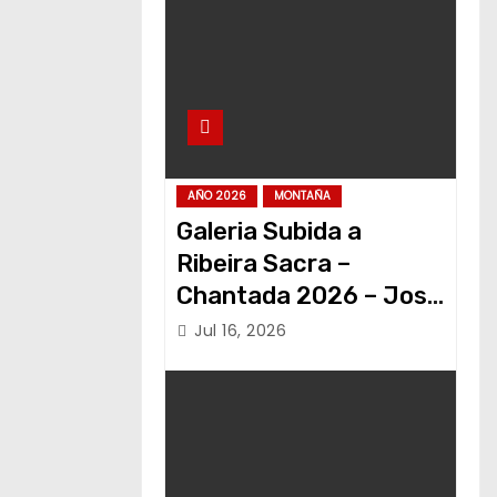
AÑO 2026
MONTAÑA
Galeria Subida a
Ribeira Sacra –
Chantada 2026 – Jose
Alvariño
Jul 16, 2026