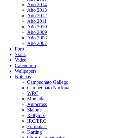
Año 2014
Año 2013
Año 2012
Año 2011
Año 2010
Año 2009
Año 2008
Año 2007
Foro
Skins
Video
Calendario
Wallpapers
Noticias
Campeonato Gallego
Campeonato Nacional
WRC
Montaña
Autocross
Slalom
Rallymix
IRC/ERC
Formula 1
Karting
Otros Campeonatos