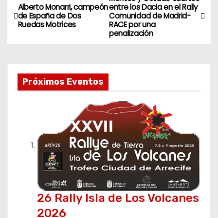
N
Alberto Monarri, campeón
entre los Dacia en el Rally
de España de Dos
Comunidad de Madrid-
a
Ruedas Motrices
RACE por una
penalización
v
e
Próximos Eventos
g
a
c
i
ó
n
26 Rally Isla de Los Volcanes
d
2026