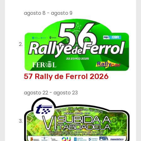
e
agosto 8
-
agosto 9
e
n
t
r
a
57 Rally de Ferrol 2026
d
agosto 22
-
agosto 23
a
s