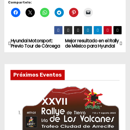
Compartelo:
Hyundai Motorsport:
Mejor resultado en el Rally
N
Previo Tour de Córcega
de México para Hyundai
a
v
Próximos Eventos
e
g
a
c
i