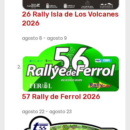
ó
26 Rally Isla de Los Volcanes
n
2026
d
agosto 8
-
agosto 9
e
e
n
t
r
57 Rally de Ferrol 2026
a
agosto 22
-
agosto 23
d