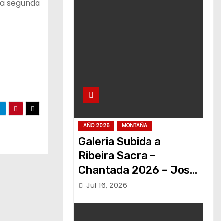
una segunda
AÑO 2026
MONTAÑA
Galeria Subida a
Ribeira Sacra –
Chantada 2026 – Jose
Alvariño
Jul 16, 2026