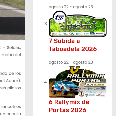
agosto 22
-
agosto 23
7 Subida a
 – Solans,
Taboadela 2026
 prueba del
agosto 22
-
agosto 23
undo de los
Opel Adam).
es pilotos
6 Rallymix de
Francolí es
Portas 2026
r en cuenta