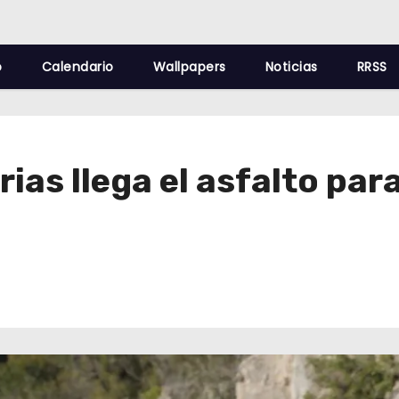
o
Calendario
Wallpapers
Noticias
RRSS
arias llega el asfalto pa