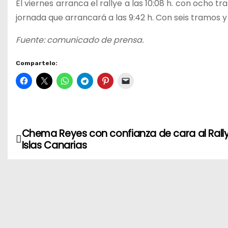
El viernes arranca el rallye a las 10:08 h. con ocho
jornada que arrancará a las 9:42 h. Con seis tramos y 
Fuente: comunicado de prensa.
Compartelo:
Chema Reyes con confianza de cara al Rall
N
Islas Canarias
a
v
e
g