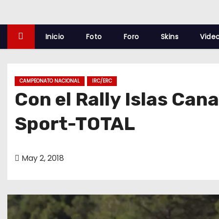
o
Inicio
Foto
Foro
Skins
Vide
CAMPEONATO NACIONAL
IRC/ERC
Con el Rally Islas Can
Sport-TOTAL
May 2, 2018