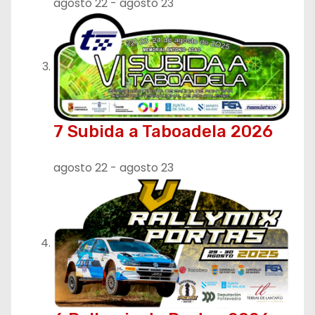
agosto 22
-
agosto 23
d
a
s
7 Subida a Taboadela 2026
agosto 22
-
agosto 23