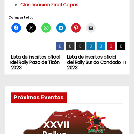
Clasificación Final Copas
Compartelo:
Lista de inscritos oficial
Lista de inscritos oficial
N
del Rally Pazo de Tizón
del Rally Sur do Condado
2023
2023
a
v
e
Próximos Eventos
g
a