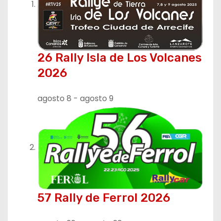
c
i
ó
26 Rally Isla de Los Volcanes
n
2026
d
agosto 8
-
agosto 9
e
e
n
t
r
57 Rally de Ferrol 2026
a