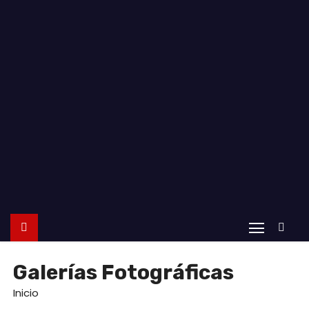
o
Galerías Fotográficas
Inicio