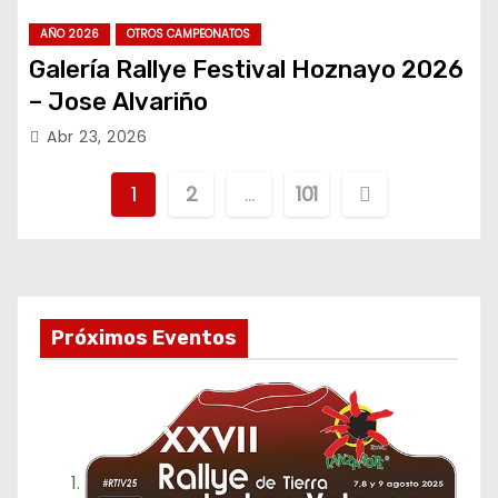
AÑO 2026
OTROS CAMPEONATOS
Galería Rallye Festival Hoznayo 2026
– Jose Alvariño
Abr 23, 2026
P
1
2
…
101
a
g
i
Próximos Eventos
n
a
c