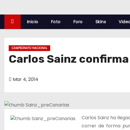
o
Inicio
Foto
Foro
Skins
Vide
CAMPEONATO NACIONAL
Carlos Sainz confirma 
Mar 4, 2014
Carlos Sainz ha llega
correr de forma pun