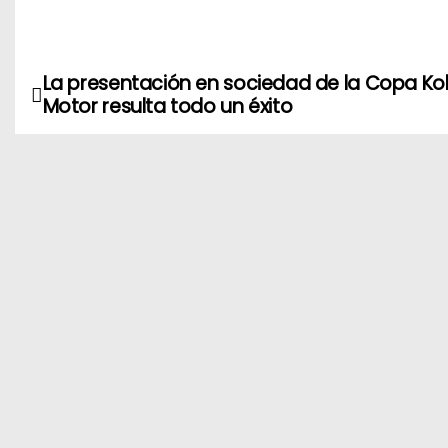
La presentación en sociedad de la Copa K
N
Motor resulta todo un éxito
a
v
e
g
a
c
i
ó