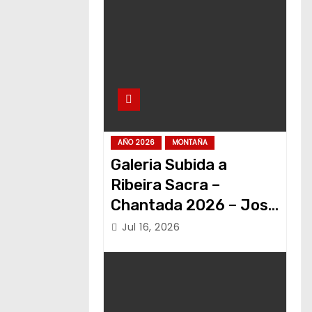
AÑO 2026
MONTAÑA
Galeria Subida a
Ribeira Sacra –
Chantada 2026 – Jose
Alvariño
Jul 16, 2026