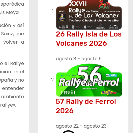
esporádica
uis Moya.
ación y así
26 Rally Isla de Los
Sainz, que
e volver a
Volcanes 2026
agosto 8
-
agosto 9
o el Rallye
ación en el
España y no
 entender
l ambiente
57 Rally de Ferrol
allye».
2026
agosto 22
-
agosto 23