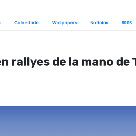
o
Calendario
Wallpapers
Noticias
RRSS
en rallyes de la mano d