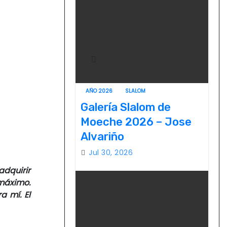
AÑO 2026
SLALOM
Galería Slalom de
Moeche 2026 – Jose
Alvariño
Jul 30, 2026
dquirir
 máximo.
a mí. El