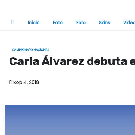
o
Inicio
Foto
Foro
Skins
Vide
CAMPEONATO NACIONAL
Carla Álvarez debuta 
Sep 4, 2018