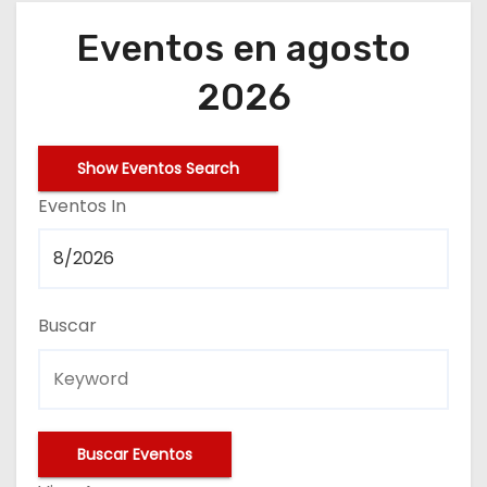
o
Eventos en agosto
2026
N
Show Eventos Search
a
E
Eventos In
v
v
e
e
n
Buscar
g
t
a
o
c
s
i