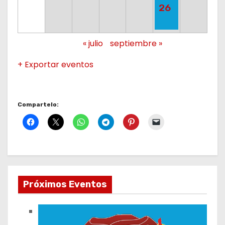
26
«
julio
septiembre
»
+ Exportar eventos
Compartelo:
Próximos Eventos