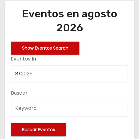
o
Eventos en agosto
2026
N
Show Eventos Search
a
E
Eventos In
v
v
e
e
n
Buscar
g
t
a
o
c
s
i