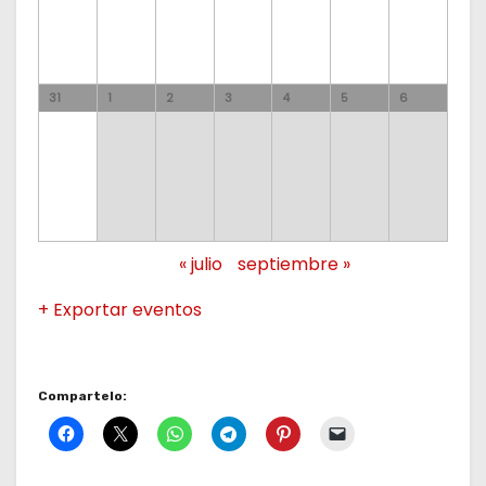
o
s
31
1
2
3
4
5
6
«
julio
septiembre
»
+ Exportar eventos
Compartelo: