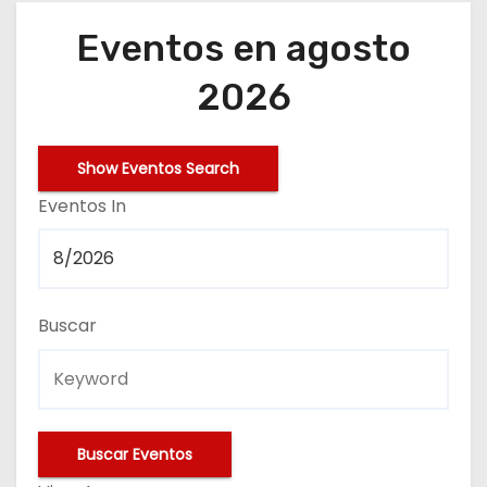
o
Eventos en agosto
2026
N
Show Eventos Search
a
E
Eventos In
v
v
e
e
n
Buscar
g
t
a
o
c
s
i