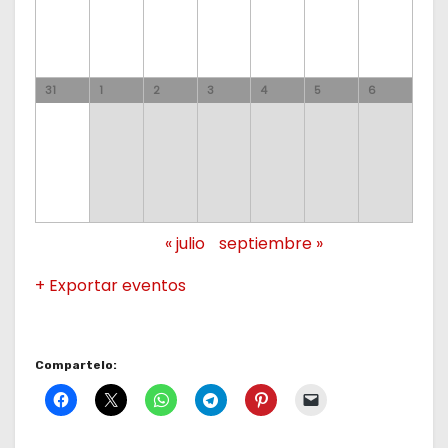
o
s
31
1
2
3
4
5
6
«
julio
septiembre
»
+ Exportar eventos
Compartelo: