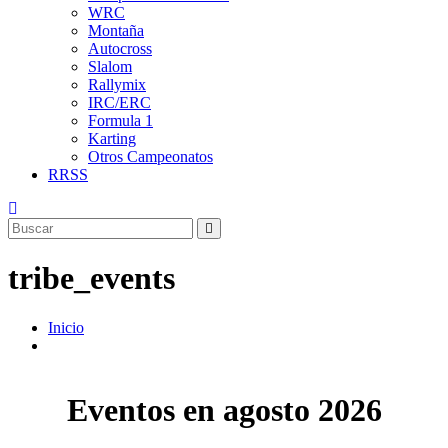
WRC
Montaña
Autocross
Slalom
Rallymix
IRC/ERC
Formula 1
Karting
Otros Campeonatos
RRSS
tribe_events
Inicio
Eventos en agosto 2026