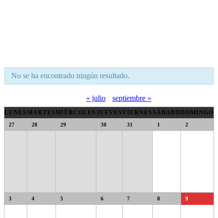
No se ha encontrado ningún resultado.
«
julio
septiembre
»
Calendario
LUNES
MARTES
MIÉRCOLES
JUEVES
VIERNES
SÁBADO
DOMINGO
Calendario
de
27
28
29
30
31
1
2
de
Eventos
Eventos
3
4
5
6
7
8
9