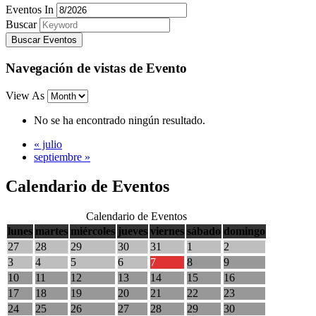
Eventos In
Buscar
Navegación de vistas de Evento
View As
No se ha encontrado ningún resultado.
«
julio
septiembre
»
Calendario de Eventos
Calendario de Eventos
lunes
martes
miércoles
jueves
viernes
sábado
domingo
27
28
29
30
31
1
2
3
4
5
6
7
8
9
10
11
12
13
14
15
16
17
18
19
20
21
22
23
24
25
26
27
28
29
30