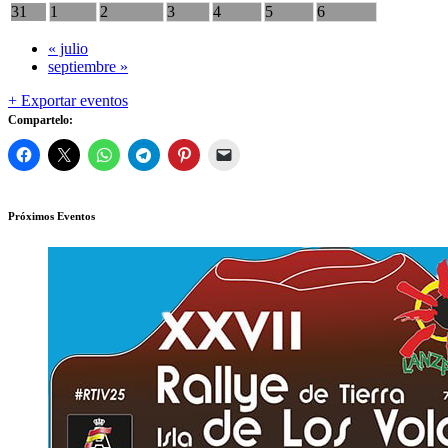
31
1
2
3
4
5
6
«
julio
septiembre
»
+ Exportar eventos
Compartelo:
Próximos Eventos