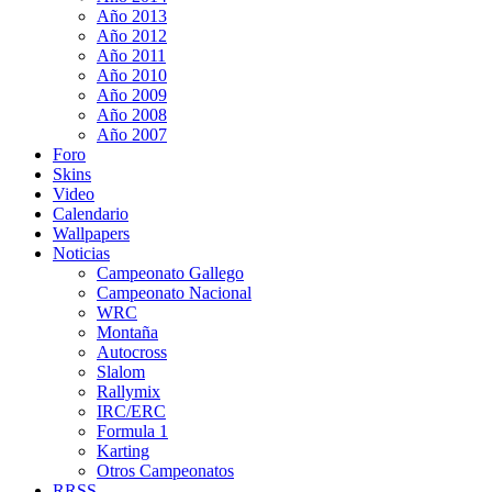
Año 2013
Año 2012
Año 2011
Año 2010
Año 2009
Año 2008
Año 2007
Foro
Skins
Video
Calendario
Wallpapers
Noticias
Campeonato Gallego
Campeonato Nacional
WRC
Montaña
Autocross
Slalom
Rallymix
IRC/ERC
Formula 1
Karting
Otros Campeonatos
RRSS