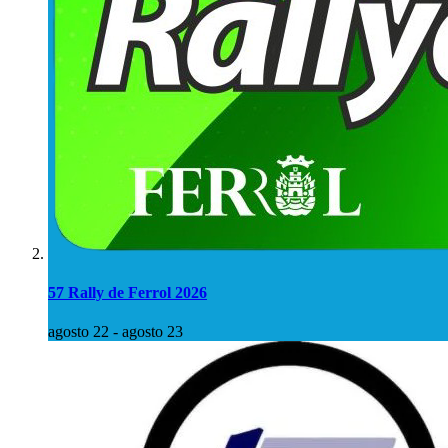
57 Rally de Ferrol 2026
agosto 22
-
agosto 23