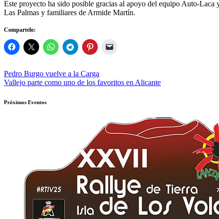
Este proyecto ha sido posible gracias al apoyo del equipo Auto-Laca
Las Palmas y familiares de Armide Martín.
Compartelo:
Navegación
Pedro Burgo vuelve a la Carga
Vallejo parte como uno de los favoritos en Alicante
de
entradas
Próximos Eventos