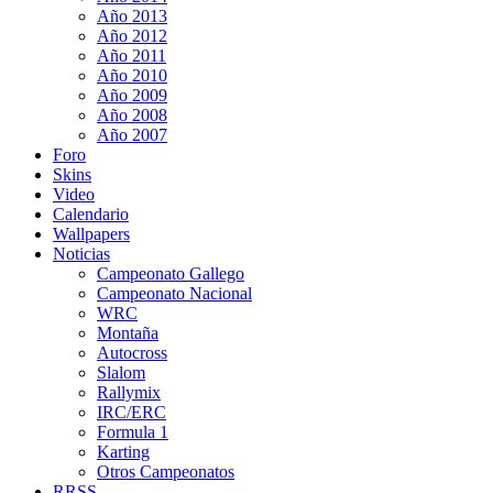
Año 2013
Año 2012
Año 2011
Año 2010
Año 2009
Año 2008
Año 2007
Foro
Skins
Video
Calendario
Wallpapers
Noticias
Campeonato Gallego
Campeonato Nacional
WRC
Montaña
Autocross
Slalom
Rallymix
IRC/ERC
Formula 1
Karting
Otros Campeonatos
RRSS