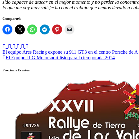
sido capaces de atacar en el mejor momento y no perder la concentr
lo que me voy muy satisfecho con el trabajo que hemos llevado a cab
Compartelo:
Navegación
El equipo Ares Racing expone su 911 GT3 en el centro Porsche de A
El Equipo JLG Motorsport listo para la temporada 2014
de
entradas
Próximos Eventos