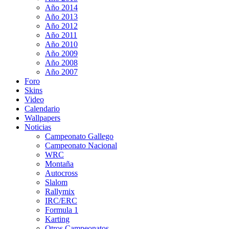
Año 2014
Año 2013
Año 2012
Año 2011
Año 2010
Año 2009
Año 2008
Año 2007
Foro
Skins
Video
Calendario
Wallpapers
Noticias
Campeonato Gallego
Campeonato Nacional
WRC
Montaña
Autocross
Slalom
Rallymix
IRC/ERC
Formula 1
Karting
Otros Campeonatos