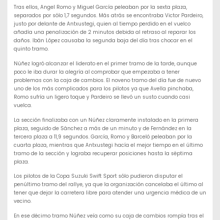
Tras ellos, Angel Romo y Miguel García peleaban por la sexta plaza,
separados por sólo 1,7 segundos. Más atrás se encontraba Victor Pardeiro,
justo por delante de Antxustegi, quien al tiempo perdido en el vuelco
añadía una penalización de 2 minutos debida al retraso al reparar los
daños. Ibán López causaba la segunda baja del día tras chocar en el
quinto tramo.
Núñez logró alcanzar el liderato en el primer tramo de la tarde, aunque
poco le iba durar la alegría al comprobar que empezaba a tener
problemas con la caja de cambios. El noveno tramo del día fue de nuevo
uno de los más complicados para los pilotos ya que Avella pinchaba,
Romo sufría un ligero toque y Pardeiro se llevó un susto cuando casi
vuelca.
La sección finalizaba con un Núñez claramente instalado en la primera
plaza, seguido de Sánchez a más de un minuto y de Fernández en la
tercera plaza a 11,9 segundos. García, Romo y Barceló peleaban por la
cuarta plaza, mientras que Antxustegi hacía el mejor tiempo en el último
tramo de la sección y lograba recuperar posiciones hasta la séptima
plaza.
Los pilotos de la Copa Suzuki Swift Sport sólo pudieron disputar el
penúltimo tramo del rallye, ya que la organización cancelaba el último al
tener que dejar la carretera libre para atender una urgencia médica de un
vecino.
En ese décimo tramo Núñez veía como su caja de cambios rompía tras el