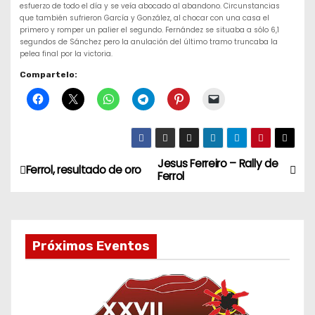
esfuerzo de todo el día y se veía abocado al abandono. Circunstancias
que también sufrieron García y González, al chocar con una casa el
primero y romper un palier el segundo. Fernández se situaba a sólo 6,1
segundos de Sánchez pero la anulación del último tramo truncaba la
pelea final por la victoria.
Compartelo:
Jesus Ferreiro – Rally de
N
Ferrol, resultado de oro
Ferrol
a
v
Próximos Eventos
e
g