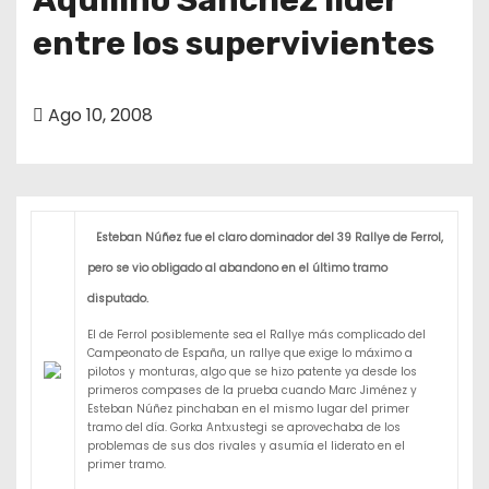
entre los supervivientes
Ago 10, 2008
Esteban Núñez fue el claro dominador del 39 Rallye de Ferrol,
pero se vio obligado al abandono en el último tramo
disputado.
El de Ferrol posiblemente sea el Rallye más complicado del
Campeonato de España, un rallye que exige lo máximo a
pilotos y monturas, algo que se hizo patente ya desde los
primeros compases de la prueba cuando Marc Jiménez y
Esteban Núñez pinchaban en el mismo lugar del primer
tramo del día. Gorka Antxustegi se aprovechaba de los
problemas de sus dos rivales y asumía el liderato en el
primer tramo.