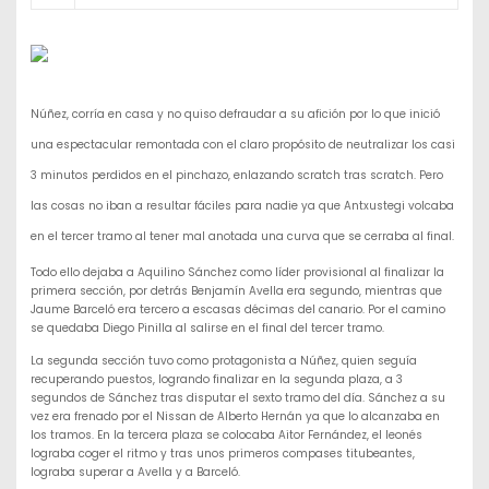
Núñez, corría en casa y no quiso defraudar a su afición por lo que inició
una espectacular remontada con el claro propósito de neutralizar los casi
3 minutos perdidos en el pinchazo, enlazando scratch tras scratch. Pero
las cosas no iban a resultar fáciles para nadie ya que Antxustegi volcaba
en el tercer tramo al tener mal anotada una curva que se cerraba al final.
Todo ello dejaba a Aquilino Sánchez como líder provisional al finalizar la
primera sección, por detrás Benjamín Avella era segundo, mientras que
Jaume Barceló era tercero a escasas décimas del canario. Por el camino
se quedaba Diego Pinilla al salirse en el final del tercer tramo.
La segunda sección tuvo como protagonista a Núñez, quien seguía
recuperando puestos, logrando finalizar en la segunda plaza, a 3
segundos de Sánchez tras disputar el sexto tramo del día. Sánchez a su
vez era frenado por el Nissan de Alberto Hernán ya que lo alcanzaba en
los tramos. En la tercera plaza se colocaba Aitor Fernández, el leonés
lograba coger el ritmo y tras unos primeros compases titubeantes,
lograba superar a Avella y a Barceló.