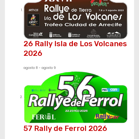
a
c
i
ó
26 Rally Isla de Los Volcanes
n
2026
d
agosto 8
-
agosto 9
e
e
n
t
57 Rally de Ferrol 2026
r