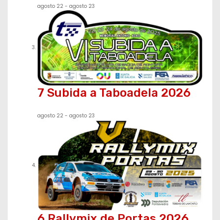
a
agosto 22
-
agosto 23
d
a
s
7 Subida a Taboadela 2026
agosto 22
-
agosto 23
6 Rallymix de Portas 2026