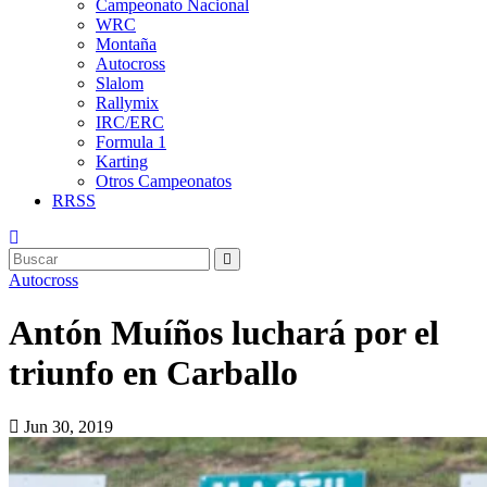
Campeonato Nacional
WRC
Montaña
Autocross
Slalom
Rallymix
IRC/ERC
Formula 1
Karting
Otros Campeonatos
RRSS
Autocross
Antón Muíños luchará por el
triunfo en Carballo
Jun 30, 2019