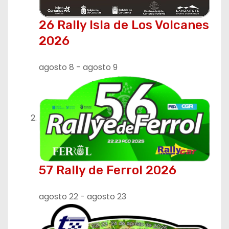
ó
26 Rally Isla de Los Volcanes
n
2026
d
agosto 8
-
agosto 9
e
e
n
t
r
57 Rally de Ferrol 2026
a
agosto 22
-
agosto 23
d