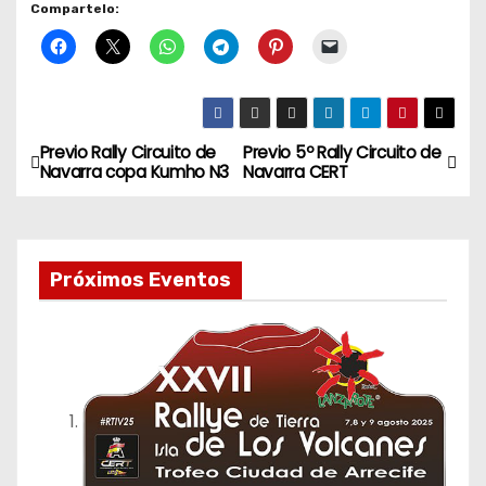
Compartelo:
Previo Rally Circuito de
Previo 5º Rally Circuito de
N
Navarra copa Kumho N3
Navarra CERT
a
v
Próximos Eventos
e
g
a
c
i