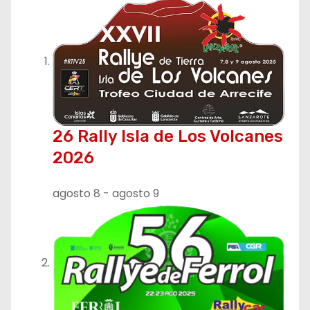
a
c
i
ó
n
26 Rally Isla de Los Volcanes
d
2026
e
agosto 8
-
agosto 9
e
n
t
r