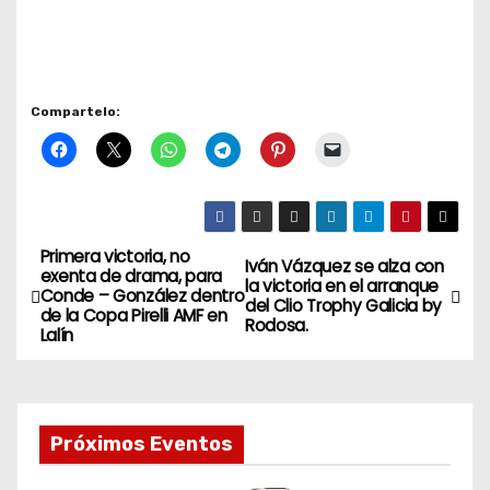
Compartelo:
Primera victoria, no
N
Iván Vázquez se alza con
exenta de drama, para
la victoria en el arranque
Conde – González dentro
a
del Clio Trophy Galicia by
de la Copa Pirelli AMF en
Rodosa.
Lalín
v
e
Próximos Eventos
g