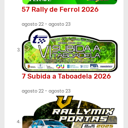
a
57 Rally de Ferrol 2026
d
agosto 22
-
agosto 23
a
s
7 Subida a Taboadela 2026
agosto 22
-
agosto 23