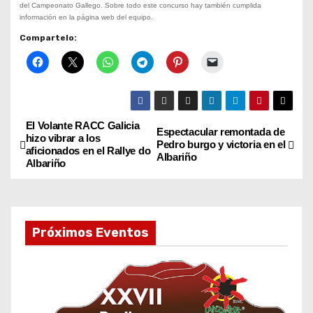
del Campeonato Gallego. Sobre todo este concurso hay también cumplida
información en la página web del equipo.
Compartelo:
El Volante RACC Galicia
N
Espectacular remontada de
hizo vibrar a los
Pedro burgo y victoria en el
aficionados en el Rallye do
a
Albariño
Albariño
v
e
Próximos Eventos
g
a
c