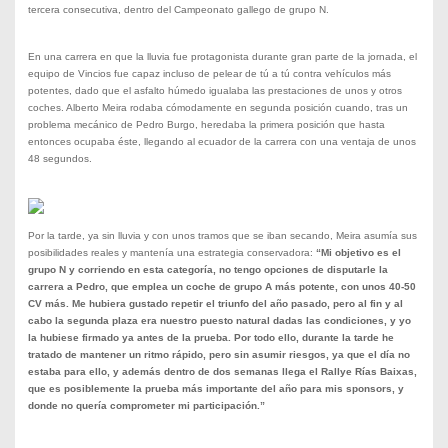
tercera consecutiva, dentro del Campeonato gallego de grupo N.
En una carrera en que la lluvia fue protagonista durante gran parte de la jornada, el
equipo de Vincios fue capaz incluso de pelear de tú a tú contra vehículos más
potentes, dado que el asfalto húmedo igualaba las prestaciones de unos y otros
coches. Alberto Meira rodaba cómodamente en segunda posición cuando, tras un
problema mecánico de Pedro Burgo, heredaba la primera posición que hasta
entonces ocupaba éste, llegando al ecuador de la carrera con una ventaja de unos
48 segundos.
Por la tarde, ya sin lluvia y con unos tramos que se iban secando, Meira asumía sus
posibilidades reales y mantenía una estrategia conservadora:
“Mi objetivo es el
grupo N y corriendo en esta categoría, no tengo opciones de disputarle la
carrera a Pedro, que emplea un coche de grupo A más potente, con unos 40-50
CV más. Me hubiera gustado repetir el triunfo del año pasado, pero al fin y al
cabo la segunda plaza era nuestro puesto natural dadas las condiciones, y yo
la hubiese firmado ya antes de la prueba. Por todo ello, durante la tarde he
tratado de mantener un ritmo rápido, pero sin asumir riesgos, ya que el día no
estaba para ello, y además dentro de dos semanas llega el Rallye Rías Baixas,
que es posiblemente la prueba más importante del año para mis sponsors, y
donde no quería comprometer mi participación.”