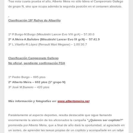
Tras esta cuarta prueba el año, Alberto Meira no sólo lidera el Campeonato Gallego
de grupo N, sino que ocupa además la segunda posición en el certamen absoluto.
Clasificación 18º Rallye do Albariño
1º P.Burgo-M.Burgo (Mitsubishi Lancer Evo VIII gr.A) – 57:30.0
2º A.Meira-A.Bañobre (Mitsubishi Lancer Evo IX gr.N) – 57:41.9
3º L.Vilariño-R.López (Renault Maxi Megane) – 1:00:30.7
Clasificación Campeonato Gallego
No oficial, pendiente confirmación FGA
1º Pedro Burgo – 695 ptos
2º Alberto Meira – 602 ptos (1º grupo N)
3º José M.Barreiro – 420 ptos
Más información y fotografías en:
www.albertomeira.net
Paralelamente al aspecto deportivo, resulta destacable que sigue llamando
enormemente la atención de los aficionados la campaña
“¿Quieres ser copiloto?”
promovida por Alberto Meira, que a final de año dará la oportunidad, al agraciado en
un sorteo, de aprender las tareas propias de un copiloto y acompañarle en un rallye