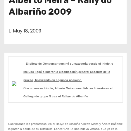
Albariño 2009
May 18, 2009
El piloto de Gondomar dominó su categoría desde el inicio, e
incluso llegó a liderar la clasificación general absoluta de la
prueba, finalizando en segunda posición.
Con un nuevo triunfo, Alberto Meira consolida su liderato en el
Gallego de grupo N tras el Rallye do Albariño
Confirmando los pronósticos, en el Rallye do Albariño Alberto Meira y Álvaro Bañobre
lograron a bordo de su Mitsubishi Lancer Evo IX una nueva victoria, que ya es la