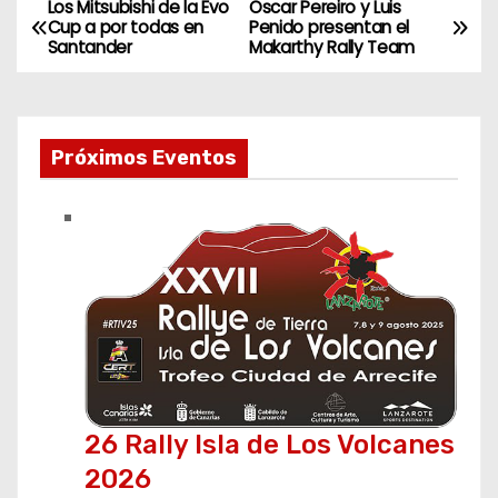
Los Mitsubishi de la Evo
Oscar Pereiro y Luis
N
Cup a por todas en
Penido presentan el
Santander
Makarthy Rally Team
a
v
e
Próximos Eventos
g
a
c
i
ó
n
26 Rally Isla de Los Volcanes
2026
d