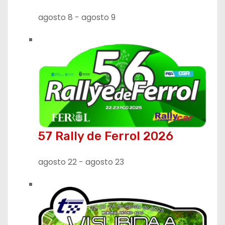
e
agosto 8
-
agosto 9
e
n
t
r
a
57 Rally de Ferrol 2026
d
a
agosto 22
-
agosto 23
s