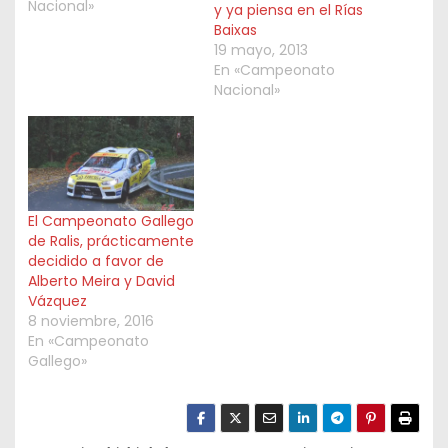
Nacional»
y ya piensa en el Rías
Baixas
19 mayo, 2013
En «Campeonato
Nacional»
El Campeonato Gallego
de Ralis, prácticamente
decidido a favor de
Alberto Meira y David
Vázquez
8 noviembre, 2016
En «Campeonato
Gallego»