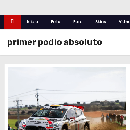
o
Inicio
Foto
Foro
Skins
Vide
primer podio absoluto