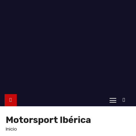
o
Motorsport Ibérica
Inicio